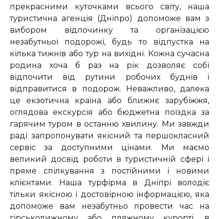
прекрасними куточками всього світу, наша
туристична агенція (Дніпро) допоможе вам з
вибором відпочинку та організацією
незабутньої подорожі, будь то відпустка на
кілька тижнів або тур на вихідні. Кожна сучасна
родина хоча б раз на рік дозволяє собі
відпочити від рутини робочих буднів і
відправитися в подорож. Неважливо, далека
це екзотична країна або ближнє зарубіжжя,
оглядова екскурсія або бюджетна поїздка за
гарячим туром в останню хвилину. Ми завжди
раді запропонувати якісний та першокласний
сервіс за доступними цінами. Ми маємо
великий досвід роботи в туристичній сфері і
пряме спілкування з постійними і новими
клієнтами. Наша турфірма в Дніпрі володіє
тільки якісною і достовірною інформацією, яка
допоможе вам незабутньо провести час на
гірськолижному або пляжному курорті, в