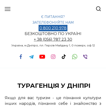
Перейти
до
вмісту
Є ПИТАННЯ?
ЗАТЕЛЕФОНУЙТЕ НАМ
0 800 210 978
БЕЗКОШТОВНО ПО УКРАЇНІ
+ 38 (056) 787 23 30
Україна, м.Дніпро, пл. Героїв Майдану 1, 0 поверх, оф.12
ТУРАГЕНЦІЯ У ДНІПРІ
Якщо для вас туризм - це пізнання культури
інших народів, пізнання себе і знайомство з