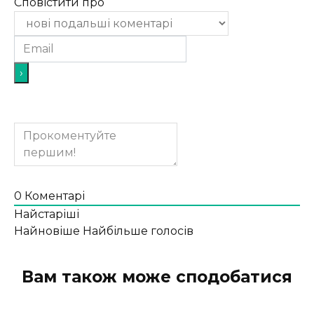
Сповістити про
0
Коментарі
Найстаріші
Найновіше
Найбільше голосів
Вам також може сподобатися