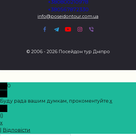
+380800210978
+380567872330
info@poseidontour.com.ua
© 2006 - 2026 Посейдон тур Дніпро
0
Буду рада вашим думкам, прокоментуйте.
x
(
)
x
|
Відповісти