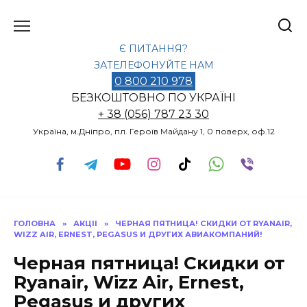
Перейти
до
вмісту
Є ПИТАННЯ?
ЗАТЕЛЕФОНУЙТЕ НАМ
0 800 210 978
БЕЗКОШТОВНО ПО УКРАЇНІ
+ 38 (056) 787 23 30
Україна, м.Дніпро, пл. Героїв Майдану 1, 0 поверх, оф.12
ГОЛОВНА
»
АКЦІІ
»
ЧЕРНАЯ ПЯТНИЦА! СКИДКИ ОТ RYANAIR,
WIZZ AIR, ERNEST, PEGASUS И ДРУГИХ АВИАКОМПАНИЙ!
Черная пятница! Скидки от
Ryanair, Wizz Air, Ernest,
Pegasus и других