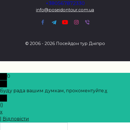
+380567872330
info@poseidontour.com.ua
© 2006 - 2026 Посейдон тур Дніпро
0
Буду рада вашим думкам, прокоментуйте.
x
(
)
x
|
Відповісти