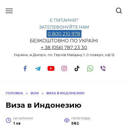
Перейти
до
вмісту
Є ПИТАННЯ?
ЗАТЕЛЕФОНУЙТЕ НАМ
0 800 210 978
БЕЗКОШТОВНО ПО УКРАЇНІ
+ 38 (056) 787 23 30
Україна, м.Дніпро, пл. Героїв Майдану 1, 0 поверх, оф.12
ГОЛОВНА
»
ВІЗИ
»
ВИЗА В ИНДОНЕЗИЮ
Виза в Индонезию
НА ЧИТАННЯ
ПЕРЕГЛЯДІВ
1 хв
582