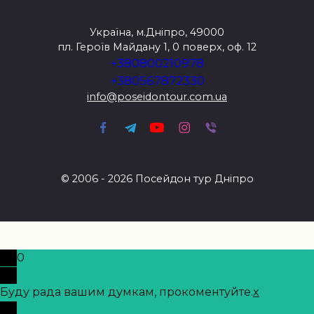
Україна, м.Дніпро, 49000
пл. Героїв Майдану 1, 0 поверх, оф. 12
+380800210978
+380567872330
info@poseidontour.com.ua
© 2006 - 2026 Посейдон тур Дніпро
0
Буду рада вашим думкам, прокоментуйте.
x