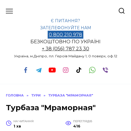
Перейти
до
вмісту
Є ПИТАННЯ?
ЗАТЕЛЕФОНУЙТЕ НАМ
0 800 210 978
БЕЗКОШТОВНО ПО УКРАЇНІ
+ 38 (056) 787 23 30
Україна, м.Дніпро, пл. Героїв Майдану 1, 0 поверх, оф.12
ГОЛОВНА
»
ТУРИ
»
ТУРБАЗА "МРАМОРНАЯ"
Турбаза "Мраморная"
НА ЧИТАННЯ
ПЕРЕГЛЯДІВ
1 хв
416