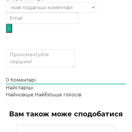
0
Коментарі
Найстаріші
Найновіше
Найбільше голосів
Вам також може сподобатися