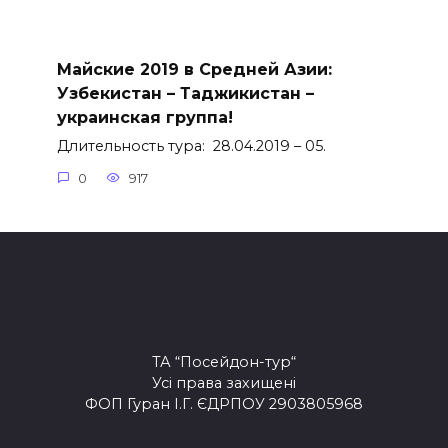
Майские 2019 в Средней Азии:
Узбекистан – Таджикистан –
украинская группа!
Длительность тура: 28.04.2019 – 05.
0
917
ТА “Посейдон-тур“
Усі права захищені
ФОП Гуран І.Г. ЄДРПОУ 2903805968