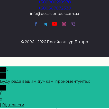
+380800210978
+380567872330
info@poseidontour.com.ua
© 2006 - 2026 Посейдон тур Дніпро
0
Буду рада вашим думкам, прокоментуйте.
x
(
)
x
|
Відповісти