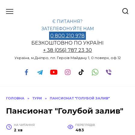
Перейти
до
вмісту
Є ПИТАННЯ?
ЗАТЕЛЕФОНУЙТЕ НАМ
0 800 210 978
БЕЗКОШТОВНО ПО УКРАЇНІ
+ 38 (056) 787 23 30
Україна, м.Дніпро, пл. Героїв Майдану 1, 0 поверх, оф.12
ГОЛОВНА
»
ТУРИ
»
ПАНСИОНАТ "ГОЛУБОЙ ЗАЛИВ"
Пансионат "Голубой залив"
НА ЧИТАННЯ
ПЕРЕГЛЯДІВ
2 хв
483