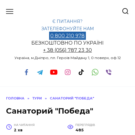
Перейти
до
вмісту
Є ПИТАННЯ?
ЗАТЕЛЕФОНУЙТЕ НАМ
0 800 210 978
БЕЗКОШТОВНО ПО УКРАЇНІ
+ 38 (056) 787 23 30
Україна, м.Дніпро, пл. Героїв Майдану 1, 0 поверх, оф.12
ГОЛОВНА
»
ТУРИ
»
САНАТОРИЙ "ПОБЕДА"
Санаторий "Победа"
НА ЧИТАННЯ
ПЕРЕГЛЯДІВ
2 хв
485