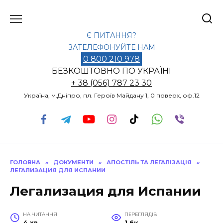
Перейти
до
вмісту
Є ПИТАННЯ?
ЗАТЕЛЕФОНУЙТЕ НАМ
0 800 210 978
БЕЗКОШТОВНО ПО УКРАЇНІ
+ 38 (056) 787 23 30
Україна, м.Дніпро, пл. Героїв Майдану 1, 0 поверх, оф.12
ГОЛОВНА
»
ДОКУМЕНТИ
»
АПОСТІЛЬ ТА ЛЕГАЛІЗАЦІЯ
»
ЛЕГАЛИЗАЦИЯ ДЛЯ ИСПАНИИ
Легализация для Испании
НА ЧИТАННЯ
ПЕРЕГЛЯДІВ
4 хв
1.6к.