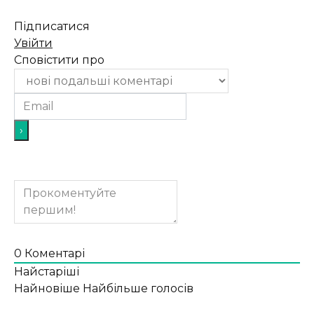
Підписатися
Увійти
Сповістити про
0
Коментарі
Найстаріші
Найновіше
Найбільше голосів