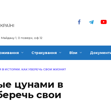
КРАЇНІ
в Майдану 1, 0 поверх, оф.12
оживання
Страхування
Візи
Документ
В ИСТОРИИ. КАК УБЕРЕЧЬ СВОИ ЖИЗНИ?
ые цунами в
беречь свои