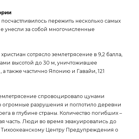
ории
е посчастливилось пережить несколько самых
рые унесли за собой многочисленные
 христиан сотрясло землетрясение в 9,2 балла,
ами высотой до 30 м, уничтожившее
а также частично Японию и Гавайи, 121
 землетрясение спровоцировало цунами
ло огромные разрушения и поглотило деревни
рега в глубине страны. Количество погибших –
ная часть. Люди во время эвакуировались до
я Тихоокеанскому Центру Предупреждения о