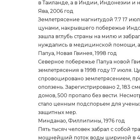
в Таиланде, а в Индии, Индонезии и 
Ява, 2006 год
Землетрясение магнитудой 7.7 17 ию
цунами, накрывшего побережье Индон
зашла вглубь страны на милю и забрал
нуждались в медицинской помощи, а 
Папуа, Новая Гвинея, 1998 год
Северное побережье Папуа новой Гви
землетрясения в 1998 году 17 июля. Ц
спровоцировано землетрясением, пр
оползень. Зарегистрировано 2, 183 см
домов, 500 пропало без вести. Несмо
стало ценным подспорьем для ученых
защитных мер.
Минданао, Филлипины, 1976 год
Пять тысяч человек забрал с собой тра
мощнейший поток воды шириной в 43