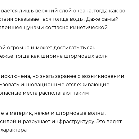
ается лишь верхний слой океана, тогда как во
вия оказывает вся толща воды. Даже самый
алейшее цунами согласно кинетической
ой огромна и может достигать тысяч
режье, тогда как ширина штормовых волн
исключена, но знать заранее о возникновении
ользовать инновационные отслеживающие
 опасные места располагают таким
е в материк, нежели штормовые волны,
илой и разрушает инфраструктуру. Это ведет
характера.