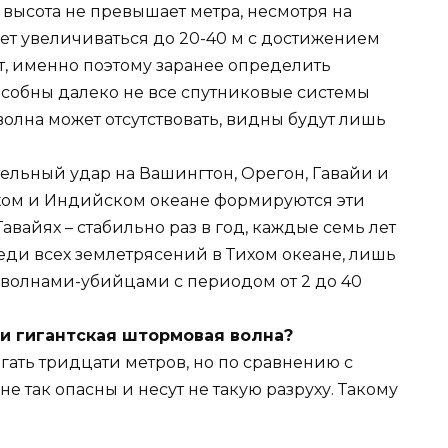
высота не превышает метра, несмотря на
ает увеличиваться до 20-40 м с достижением
ет, именно поэтому заранее определить
пособны далеко не все спутниковые системы
олна может отсутствовать, видны будут лишь
ельный удар на Вашингтон, Орегон, Гавайи и
хом и Индийском океане формируются эти
авайях – стабильно раз в год, каждые семь лет
ди всех землетрясений в Тихом океане, лишь
 волнами-убийцами с периодом от 2 до 40
ли гигантская штормовая волна?
ать тридцати метров, но по сравнению с
 так опасны и несут не такую разруху. Такому