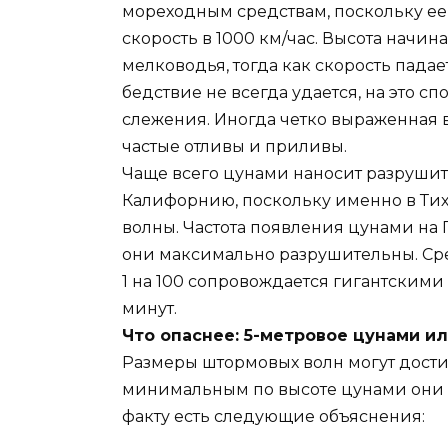
мореходным средствам, поскольку ее 
скорость в 1000 км/час. Высота начин
мелководья, тогда как скорость пада
бедствие не всегда удается, на это с
слежения. Иногда четко выраженная в
частые отливы и приливы.
Чаще всего цунами наносит разрушит
Калифорнию, поскольку именно в Ти
волны. Частота появления цунами на Г
они максимально разрушительны. Сре
1 на 100 сопровождается гигантскими
минут.
Что опаснее: 5-метровое цунами и
Размеры штормовых волн могут достиг
минимальным по высоте цунами они не
факту есть следующие объяснения: