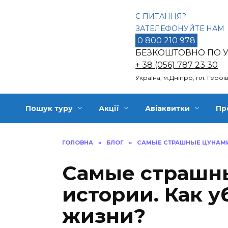
Перейти
Є ПИТАННЯ?
до
ЗАТЕЛЕФОНУЙТЕ НАМ
вмісту
0 800 210 978
БЕЗКОШТОВНО ПО У
+ 38 (056) 787 23 30
Україна, м.Дніпро, пл. Герої
Пошук туру
Акції
Авіаквитки
Пр
ГОЛОВНА
»
БЛОГ
»
САМЫЕ СТРАШНЫЕ ЦУНАМИ 
Самые страшн
истории. Как у
жизни?