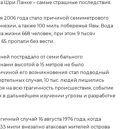
на Шри Ланке – самые страшные последствия.
ля 2006 года стало причиной семиметрового
езии, а также 100 миль побережья Явы. Вода
а жизни 668 человек, при этом 9 тысяч
65 пропали без вести.
ней пострадало от семи бального
унами высотой в 15 метров не было
ичиной его возникновения стал подводный
ертельных случая, 10 тыс. людей лишились
тря на всю трагичность происшествия, событие
 в дальнейшем изучении угрозы и разработке
гичный случай 16 августа 1976 года, когда
3 мили внезапно атаковал жителей острова