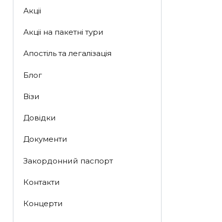
Акціі
Акціі на пакетні тури
Апостіль та легалізація
Блог
Візи
Довідки
Документи
Закордонний паспорт
Контакти
Концерти