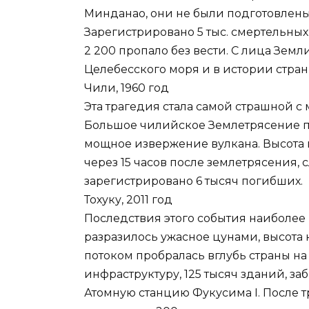
Минданао, они не были подготовлены
Зарегистрировано 5 тыс. смертельных
2 200 пропало без вести. С лица Земл
Целебесского моря и в истории стран
Чили, 1960 год
Эта трагедия стала самой страшной с
Большое чилийское Землетрясение пр
мощное извержение вулкана. Высота в
через 15 часов после землетрясения,
зарегистрировано 6 тысяч погибших.
Тохуку, 2011 год
Последствия этого события наиболее 
разразилось ужасное цунами, высота 
потоком пробралась вглубь страны на
инфраструктуру, 125 тысяч зданий, з
Атомную станцию Фукусима I. После 