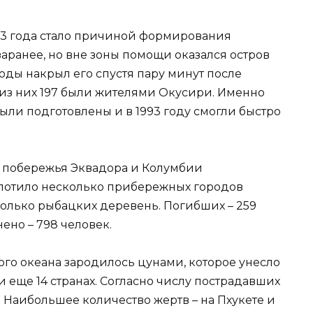
993 года стало причиной формирования
заранее, но вне зоны помощи оказался остров
оды накрыл его спустя пару минут после
 из них 197 были жителями Окусири. Именно
ыли подготовлены и в 1993 году смогли быстро
о побережья Эквадора и Колумбии
глотило несколько прибережных городов
колько рыбацких деревень. Погибших – 259
нено – 798 человек.
ого океана зародилось цунами, которое унесло
и еще 14 странах. Согласно числу пострадавших
. Наибольшее количество жертв – на Пхукете и